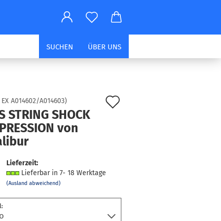
SUCHEN
ÜBER UNS
Auf
:
EX A014602/A014603
)
S STRING SHOCK
den
PRES­SI­ON von
Merkzettel
­li­bur
Lieferzeit:
Lieferbar in 7- 18 Werktage
(Ausland abweichend)
: