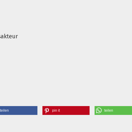
sakteur
teilen
pin it
teilen