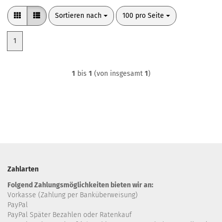
Sortieren nach
pro Seite
Sortieren nach
100 pro Seite
1
1
bis
1
(von insgesamt
1
)
Zahlarten
Folgend Zahlungsmöglichkeiten bieten wir an:
Vorkasse (Zahlung per Banküberweisung)
PayPal
PayPal Später Bezahlen oder Ratenkauf