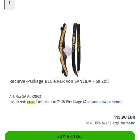
1
Recurve-​​Packa­ge BE­GIN­NER von SAN­LI­DA - 68 Zoll
Art.Nr.: SA A072863
Lieferzeit:
Lieferbar in 7- 18 Werktage
(Ausland abweichend)
115,90 EUR
inkl. 19% MwSt. zzgl.
Versand
ZUM ARTIKEL