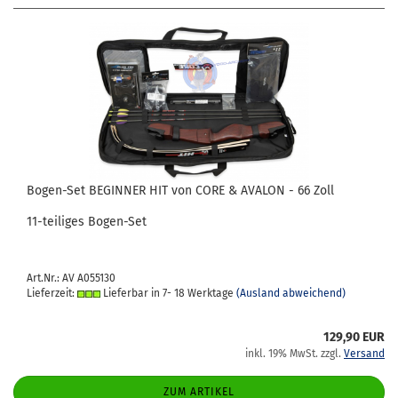
Bogen-​​Set BE­GIN­NER HIT von CORE & AVA­LON - 66 Zoll
11-​teiliges Bogen-​Set
Art.Nr.: AV A055130
Lieferzeit:
Lieferbar in 7- 18 Werktage
(Ausland abweichend)
129,90 EUR
inkl. 19% MwSt. zzgl.
Versand
ZUM ARTIKEL