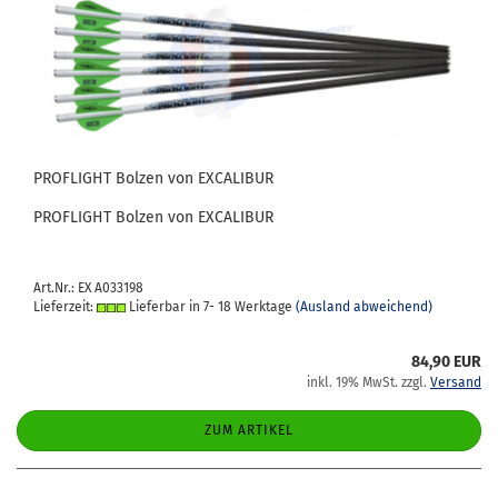
PRO­F­LIGHT Bol­zen von EX­CA­LI­BUR
PRO­F­LIGHT Bol­zen von EX­CA­LI­BUR
Art.Nr.: EX A033198
Lieferzeit:
Lieferbar in 7- 18 Werktage
(Ausland abweichend)
84,90 EUR
inkl. 19% MwSt. zzgl.
Versand
ZUM ARTIKEL