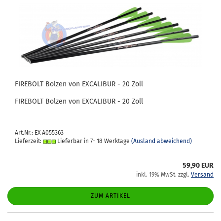
FIRE­BOLT Bol­zen von EX­CA­LI­BUR - 20 Zoll
FIRE­BOLT Bol­zen von EX­CA­LI­BUR - 20 Zoll
Art.Nr.: EX A055363
Lieferzeit:
Lieferbar in 7- 18 Werktage
(Ausland abweichend)
59,90 EUR
inkl. 19% MwSt. zzgl.
Versand
ZUM ARTIKEL