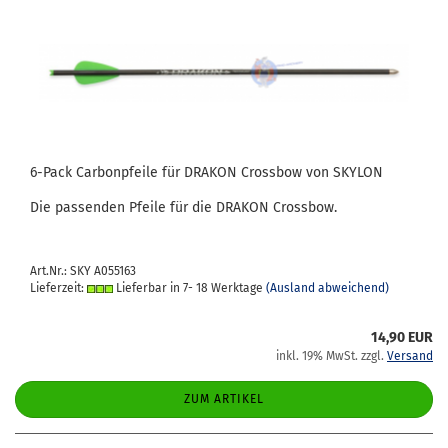
6-​Pack Car­bon­pfei­le für DRA­KON Cross­bow von SKY­LON
Die pas­sen­den Pfei­le für die DRA­KON Cross­bow.
Art.Nr.: SKY A055163
Lieferzeit:
Lieferbar in 7- 18 Werktage
(Ausland abweichend)
14,90 EUR
inkl. 19% MwSt. zzgl.
Versand
ZUM ARTIKEL