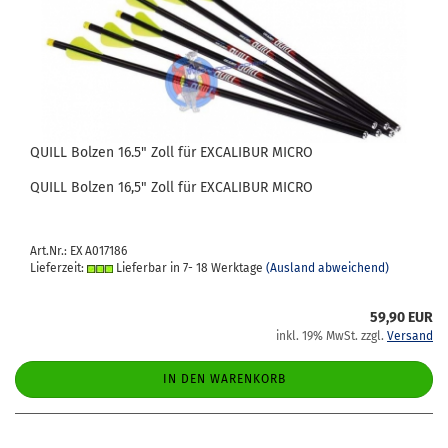
QUILL Bol­zen 16.5" Zoll für EX­CA­LI­BUR MICRO
QUILL Bol­zen 16,5" Zoll für EX­CA­LI­BUR MICRO
Art.Nr.: EX A017186
Lieferzeit:
Lieferbar in 7- 18 Werktage
(Ausland abweichend)
59,90 EUR
inkl. 19% MwSt. zzgl.
Versand
IN DEN WARENKORB