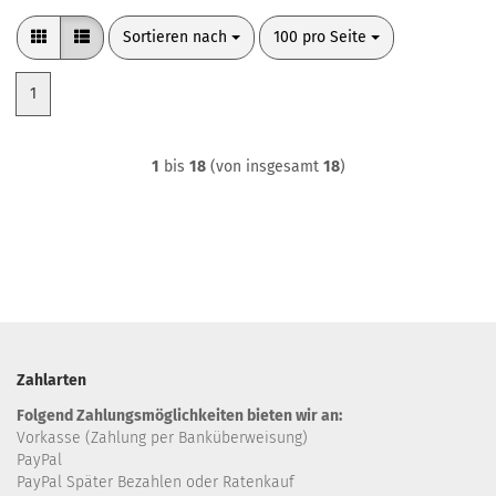
Sortieren nach
pro Seite
Sortieren nach
100 pro Seite
1
1
bis
18
(von insgesamt
18
)
Zahlarten
Folgend Zahlungsmöglichkeiten bieten wir an:
Vorkasse (Zahlung per Banküberweisung)
PayPal
PayPal Später Bezahlen oder Ratenkauf