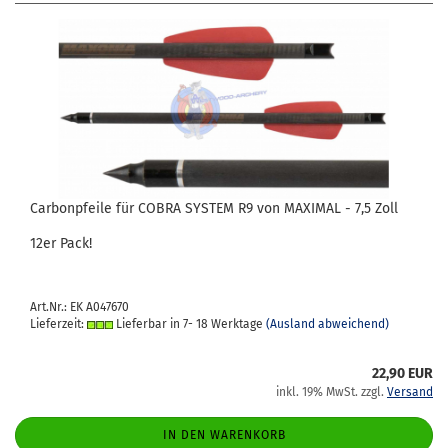
Car­bon­pfei­le für COBRA SYS­TEM R9 von MA­XI­MAL - 7,5 Zoll
12er Pack!
Art.Nr.: EK A047670
Lieferzeit:
Lieferbar in 7- 18 Werktage
(Ausland abweichend)
22,90 EUR
inkl. 19% MwSt. zzgl.
Versand
IN DEN WARENKORB