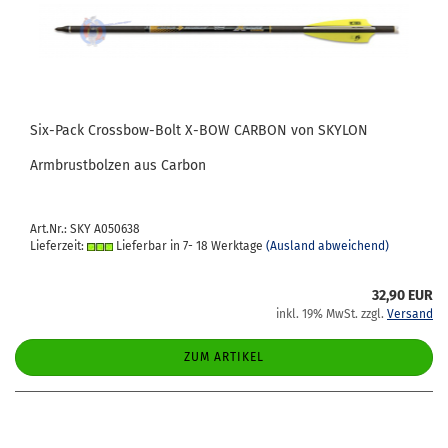
Six-​Pack Crossbow-​​Bolt X-BOW CAR­BON von SKY­LON
Arm­brust­bol­zen aus Car­bon
Art.Nr.: SKY A050638
Lieferzeit:
Lieferbar in 7- 18 Werktage
(Ausland abweichend)
32,90 EUR
inkl. 19% MwSt. zzgl.
Versand
ZUM ARTIKEL