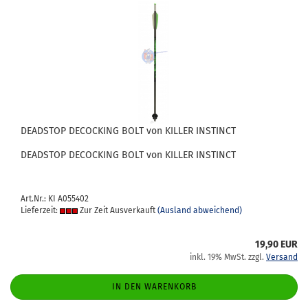
DEAD­STOP DE­CO­CKING BOLT von KIL­LER IN­STINCT
DEAD­STOP DE­CO­CKING BOLT von KIL­LER IN­STINCT
Art.Nr.: KI A055402
Lieferzeit:
Zur Zeit Ausverkauft
(Ausland abweichend)
19,90 EUR
inkl. 19% MwSt. zzgl.
Versand
IN DEN WARENKORB