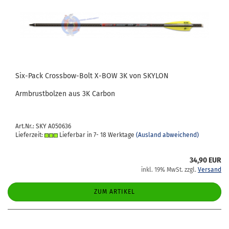
Six-​Pack Crossbow-​​Bolt X-BOW 3K von SKY­LON
Arm­brust­bol­zen aus 3K Car­bon
Art.Nr.: SKY A050636
Lieferzeit:
Lieferbar in 7- 18 Werktage
(Ausland abweichend)
34,90 EUR
inkl. 19% MwSt. zzgl.
Versand
ZUM ARTIKEL