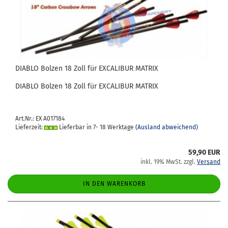
DIA­BLO Bol­zen 18 Zoll für EX­CA­LI­BUR MA­TRIX
DIA­BLO Bol­zen 18 Zoll für EX­CA­LI­BUR MA­TRIX
Art.Nr.: EX A017184
Lieferzeit:
Lieferbar in 7- 18 Werktage
(Ausland abweichend)
59,90 EUR
inkl. 19% MwSt. zzgl.
Versand
IN DEN WARENKORB