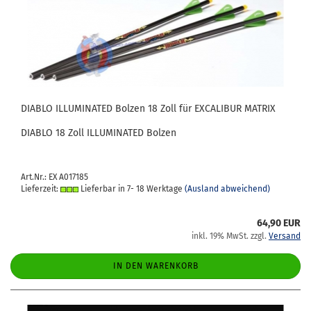
DIA­BLO IL­LU­MI­NA­TED Bol­zen 18 Zoll für EX­CA­LI­BUR MA­TRIX
DIA­BLO 18 Zoll IL­LU­MI­NA­TED Bol­zen
Art.Nr.: EX A017185
Lieferzeit:
Lieferbar in 7- 18 Werktage
(Ausland abweichend)
64,90 EUR
inkl. 19% MwSt. zzgl.
Versand
IN DEN WARENKORB