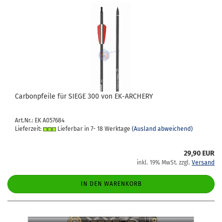
Car­bon­pfei­le für SIEGE 300 von EK-​AR­CHE­RY
Art.Nr.: EK A057684
Lieferzeit:
Lieferbar in 7- 18 Werktage
(Ausland abweichend)
29,90 EUR
inkl. 19% MwSt. zzgl.
Versand
IN DEN WARENKORB