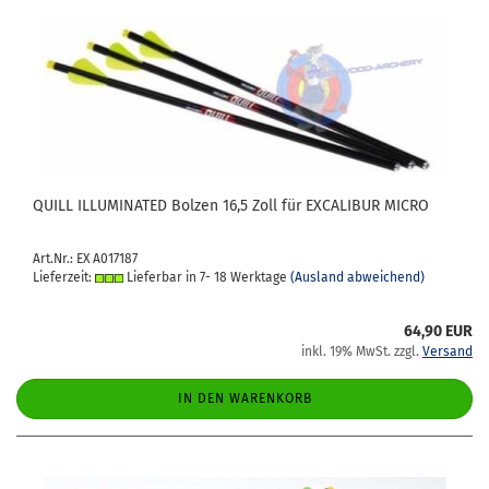
QUILL IL­LU­MI­NA­TED Bol­zen 16,5 Zoll für EX­CA­LI­BUR MICRO
Art.Nr.: EX A017187
Lieferzeit:
Lieferbar in 7- 18 Werktage
(Ausland abweichend)
64,90 EUR
inkl. 19% MwSt. zzgl.
Versand
IN DEN WARENKORB