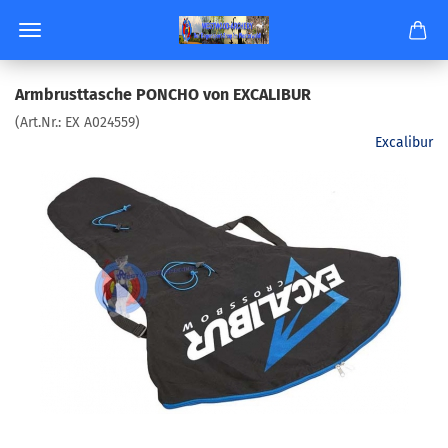
Arm­brust­ta­sche PON­CHO von EX­CA­LI­BUR
(Art.Nr.:
EX A024559
)
Excalibur