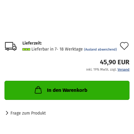
Lieferzeit:
A
Lieferbar in 7- 18 Werktage
(Ausland abweichend)
d
45,90 EUR
M
inkl. 19% MwSt. zzgl.
Versand
In den Warenkorb
Frage zum Produkt