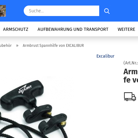
Suche...
ARMSCHUTZ
AUFBEWAHRUNG UND TRANSPORT
WEITERE
»
Zubehör
Armbrust Spannhilfe von EXCALIBUR
Excalibur
(Art.Nr.
Arm­
fe v