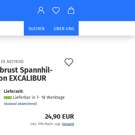
SUCHEN
ÜBER UNS
Auf
:
EX A021826
)
brust Spann­hil­
den
on EX­CA­LI­BUR
Merkzettel
Lieferzeit:
Lieferbar in 7- 18 Werktage
(Ausland abweichend)
24,90 EUR
inkl. 19% MwSt. zzgl.
Versand