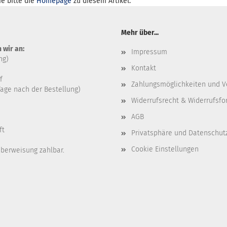
e bitte die
Homepage
zu diesem Artikel.
Mehr über...
 wir an:
Impressum
ng)
Kontakt
f
Zahlungsmöglichkeiten und V
age nach der Bestellung)
Widerrufsrecht & Widerrufsfo
AGB
ft
Privatsphäre und Datenschut
Cookie Einstellungen
Überweisung zahlbar.