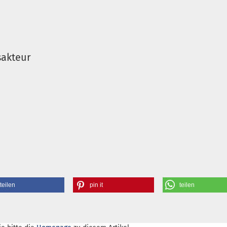
sakteur
teilen
pin it
teilen