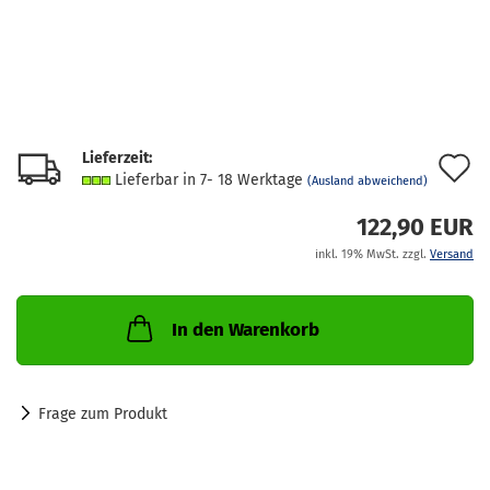
Lieferzeit:
A
Lieferbar in 7- 18 Werktage
(Ausland abweichend)
d
122,90 EUR
M
inkl. 19% MwSt. zzgl.
Versand
In den Warenkorb
Frage zum Produkt