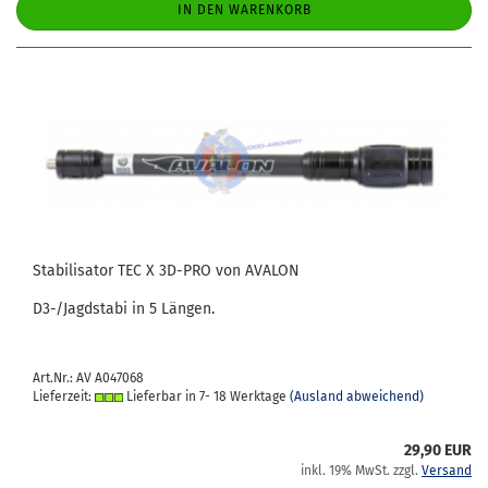
IN DEN WARENKORB
Sta­bi­li­sa­tor TEC X 3D-​PRO von AVA­LON
D3-/Jagd­sta­bi in 5 Län­gen.
Art.Nr.: AV A047068
Lieferzeit:
Lieferbar in 7- 18 Werktage
(Ausland abweichend)
29,90 EUR
inkl. 19% MwSt. zzgl.
Versand