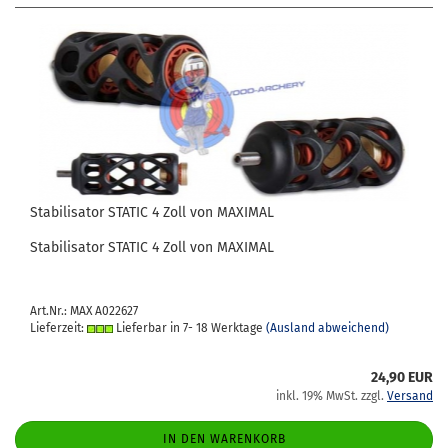
Sta­bi­li­sa­tor STA­TIC 4 Zoll von MA­XI­MAL
Sta­bi­li­sa­tor STA­TIC 4 Zoll von MA­XI­MAL
Art.Nr.: MAX A022627
Lieferzeit:
Lieferbar in 7- 18 Werktage
(Ausland abweichend)
24,90 EUR
inkl. 19% MwSt. zzgl.
Versand
IN DEN WARENKORB