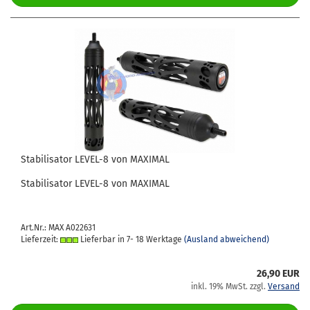
Sta­bi­li­sa­tor LEVEL-​​8 von MA­XI­MAL
Sta­bi­li­sa­tor LEVEL-​8 von MA­XI­MAL
Art.Nr.: MAX A022631
Lieferzeit:
Lieferbar in 7- 18 Werktage
(Ausland abweichend)
26,90 EUR
inkl. 19% MwSt. zzgl.
Versand