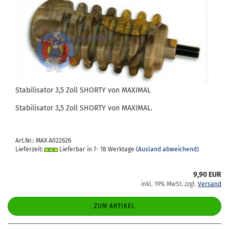
Sta­bi­li­sa­tor 3,5 Zoll SHOR­TY von MA­XI­MAL
Sta­bi­li­sa­tor 3,5 Zoll SHOR­TY von MA­XI­MAL.
Art.Nr.: MAX A022626
Lieferzeit:
Lieferbar in 7- 18 Werktage
(Ausland abweichend)
9,90 EUR
inkl. 19% MwSt. zzgl.
Versand
ZUM ARTIKEL