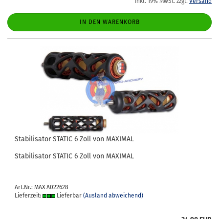
inkl. 19% MwSt. zzgl.
Versand
IN DEN WARENKORB
Sta­bi­li­sa­tor STA­TIC 6 Zoll von MA­XI­MAL
Sta­bi­li­sa­tor STA­TIC 6 Zoll von MA­XI­MAL
Art.Nr.: MAX A022628
Lieferzeit:
Lieferbar
(Ausland abweichend)