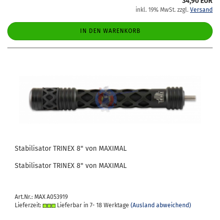
34,90 EUR
inkl. 19% MwSt. zzgl.
Versand
IN DEN WARENKORB
Sta­bi­li­sa­tor TRI­NEX 8" von MA­XI­MAL
Sta­bi­li­sa­tor TRI­NEX 8" von MA­XI­MAL
Art.Nr.: MAX A053919
Lieferzeit:
Lieferbar in 7- 18 Werktage
(Ausland abweichend)