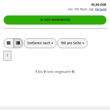
35,90 EUR
inkl. 19% MwSt. zzgl.
Versand
IN DEN WARENKORB
Sortieren nach
pro Seite
Sortieren nach
100 pro Seite
1
1
bis
9
(von insgesamt
9
)