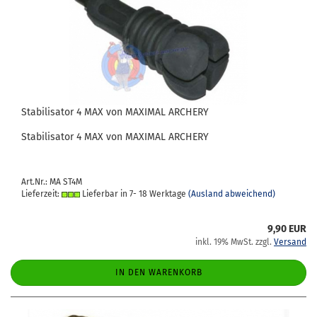
Sta­bi­li­sa­tor 4 MAX von MA­XI­MAL AR­CHE­RY
Sta­bi­li­sa­tor 4 MAX von MA­XI­MAL AR­CHE­RY
Art.Nr.: MA ST4M
Lieferzeit:
Lieferbar in 7- 18 Werktage
(Ausland abweichend)
9,90 EUR
inkl. 19% MwSt. zzgl.
Versand
IN DEN WARENKORB