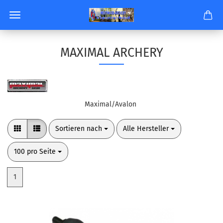
MAXIMAL ARCHERY
Maximal/Avalon
Sortieren nach
pro Seite
Sortieren nach
Alle Hersteller
pro Seite
100 pro Seite
1