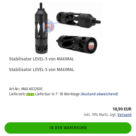
Sta­bi­li­sa­tor LEVEL-​​5 von MA­XI­MAL
Sta­bi­li­sa­tor LEVEL-​5 von MA­XI­MAL
Art.Nr.: MAX A022630
Lieferzeit:
Lieferbar in 7- 18 Werktage
(Ausland abweichend)
18,90 EUR
inkl. 19% MwSt. zzgl.
Versand
IN DEN WARENKORB