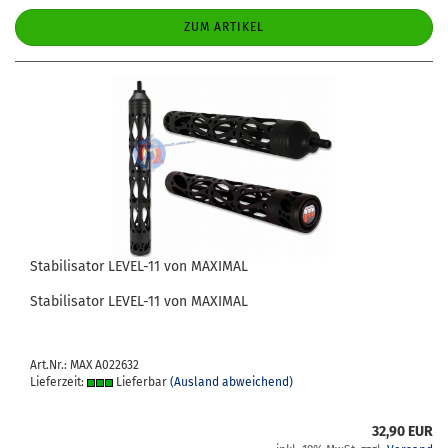
ZUM ARTIKEL
Sta­bi­li­sa­tor LEVEL-​​11 von MA­XI­MAL
Sta­bi­li­sa­tor LEVEL-​11 von MA­XI­MAL
Art.Nr.: MAX A022632
Lieferzeit:
Lieferbar
(Ausland abweichend)
32,90 EUR