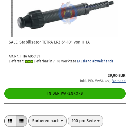
SALE! Sta­bi­li­sa­tor TETRA LRZ 6"-10" von HHA
Art.Nr.: HHA A056131
Lieferzeit:
Lieferbar in 7- 18 Werktage
(Ausland abweichend)
29,90 EUR
inkl. 19% MwSt. zzgl.
Versand
IN DEN WARENKORB
Sortieren nach
pro Seite
Sortieren nach
100 pro Seite