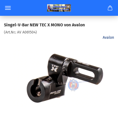
Singel-​V-Bar NEW TEC X MONO von Ava­lon
(Art.Nr.:
AV A061504
)
Avalon