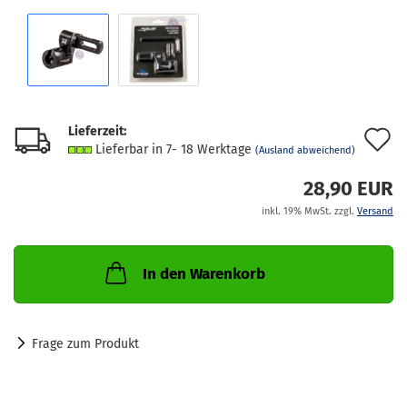
Lieferzeit:
A
Lieferbar in 7- 18 Werktage
(Ausland abweichend)
d
28,90 EUR
M
inkl. 19% MwSt. zzgl.
Versand
In den Warenkorb
Frage zum Produkt