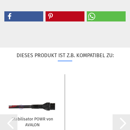
DIESES PRODUKT IST Z.B. KOMPATIBEL ZU:
Sta­bi­li­sa­tor POWR von
AVA­LON