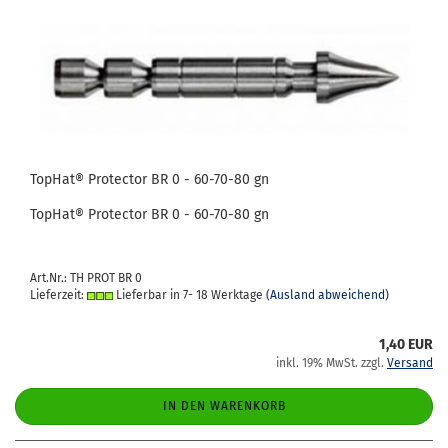
To­pHat® Pro­tec­tor BR 0 - 60-​70-80 gn
To­pHat® Pro­tec­tor BR 0 - 60-​70-80 gn
Art.Nr.: TH PROT BR 0
Lieferzeit:
Lieferbar in 7- 18 Werktage
(Ausland abweichend)
1,40 EUR
inkl. 19% MwSt. zzgl.
Versand
IN DEN WARENKORB