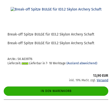
Break-​​off Spit­ze BULGE für ID3.2 Sky­lon Ar­che­ry Schaft
Break-​off Spit­ze BULGE für ID3.2 Sky­lon Ar­che­ry Schaft
Art.Nr.: SK A039776
Lieferzeit:
Lieferbar in 7- 18 Werktage
(Ausland abweichend)
13,90 EUR
inkl. 19% MwSt. zzgl.
Versand
IN DEN WARENKORB