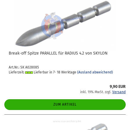
Break-​​off Spit­ze PAR­AL­LEL für RA­DI­US 4.2 von SKY­LON
Art.Nr.: SK A028085
Lieferzeit:
Lieferbar in 7- 18 Werktage
(Ausland abweichend)
9,90 EUR
inkl. 19% MwSt. zzgl.
Versand
ZUM ARTIKEL