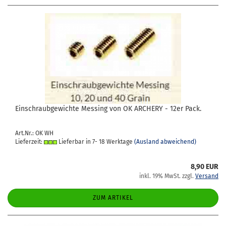
Ein­schraub­ge­wich­te Mes­sing von OK AR­CHE­RY - 12er Pack.
Art.Nr.: OK WH
Lieferzeit:
Lieferbar in 7- 18 Werktage
(Ausland abweichend)
8,90 EUR
inkl. 19% MwSt. zzgl.
Versand
ZUM ARTIKEL