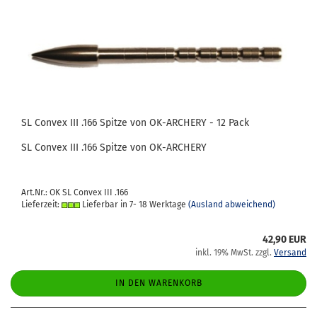
SL Con­vex III .166 Spit­ze von OK-​AR­CHE­RY - 12 Pack
SL Con­vex III .166 Spit­ze von OK-​ARCHERY
Art.Nr.: OK SL Convex III .166
Lieferzeit:
Lieferbar in 7- 18 Werktage
(Ausland abweichend)
42,90 EUR
inkl. 19% MwSt. zzgl.
Versand
IN DEN WARENKORB