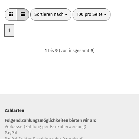
Sortieren nach
pro Seite
Sortieren nach
100 pro Seite
1
1
bis
9
(von insgesamt
9
)
Zahlarten
Folgend Zahlungsmöglichkeiten bieten wir an:
Vorkasse (Zahlung per Banküberweisung)
PayPal