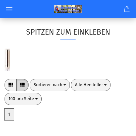
SPITZEN ZUM EINKLEBEN
Sortieren nach
pro Seite
Sortieren nach
Alle Hersteller
pro Seite
100 pro Seite
1