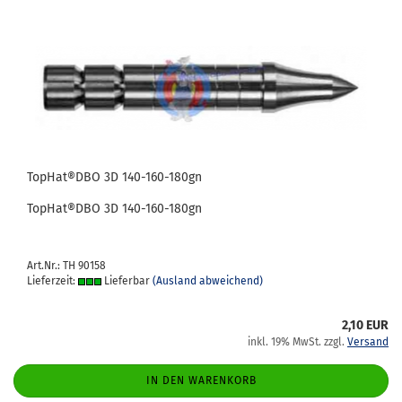
To­pHat®DBO 3D 140-​160-​180gn
To­pHat®DBO 3D 140-​160-180gn
Art.Nr.: TH 90158
Lieferzeit:
Lieferbar
(Ausland abweichend)
2,10 EUR
inkl. 19% MwSt. zzgl.
Versand
IN DEN WARENKORB