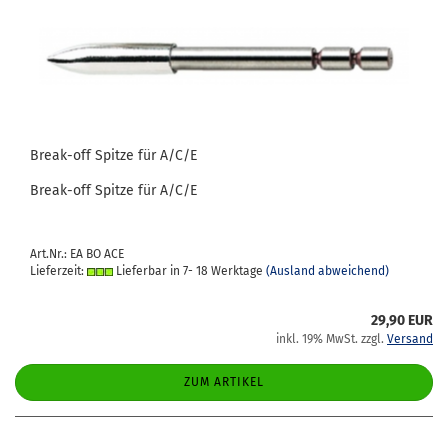
Break-​​off Spit­ze für A/C/E
Break-​off Spit­ze für A/C/E
Art.Nr.: EA BO ACE
Lieferzeit:
Lieferbar in 7- 18 Werktage
(Ausland abweichend)
29,90 EUR
inkl. 19% MwSt. zzgl.
Versand
ZUM ARTIKEL