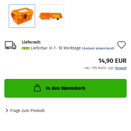
Lieferzeit:
A
Lieferbar in 7- 18 Werktage
(Ausland abweichend)
d
14,90 EUR
M
inkl. 19% MwSt. zzgl.
Versand
In den Warenkorb
Frage zum Produkt