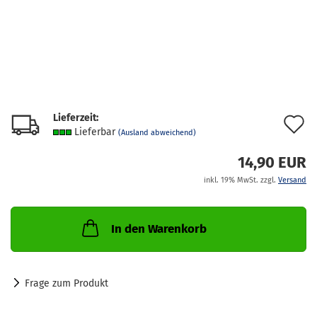
Lieferzeit:
A
Lieferbar
(Ausland abweichend)
d
14,90 EUR
M
inkl. 19% MwSt. zzgl.
Versand
In den Warenkorb
Frage zum Produkt