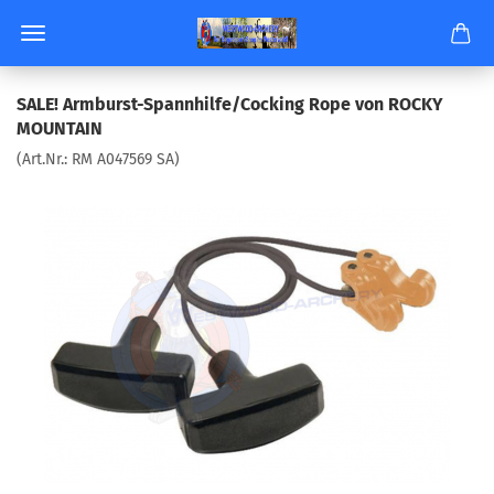
SALE! Armburst-​Spannhilfe/Co­cking Rope von ROCKY
MOUN­TAIN
(Art.Nr.:
RM A047569 SA
)