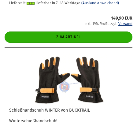
Lieferzeit:
Lieferbar in 7- 18 Werktage
(Ausland abweichend)
149,90 EUR
inkl. 19% MwSt. zzgl.
Versand
ZUM ARTIKEL
Schieß­hand­schuh WIN­TER von BUCK­TRAIL
Win­ter­schieß­hand­schuh!