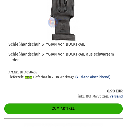
Schieß­hand­schuh STY­GI­AN von BUCK­TRAIL
Schieß­hand­schuh STY­GI­AN von BUCK­TRAIL aus schwar­zem
Leder
Art.Nr.: BT A050465
Lieferzeit:
Lieferbar in 7- 18 Werktage
(Ausland abweichend)
8,90 EUR
inkl. 19% MwSt. zzgl.
Versand
ZUM ARTIKEL