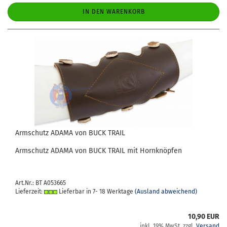
IN DEN WARENKORB
Arm­schutz ADAMA von BUCK TRAIL
Arm­schutz ADAMA von BUCK TRAIL mit Horn­knöp­fen
Art.Nr.: BT A053665
Lieferzeit:
Lieferbar in 7- 18 Werktage
(Ausland abweichend)
10,90 EUR
inkl. 19% MwSt. zzgl.
Versand