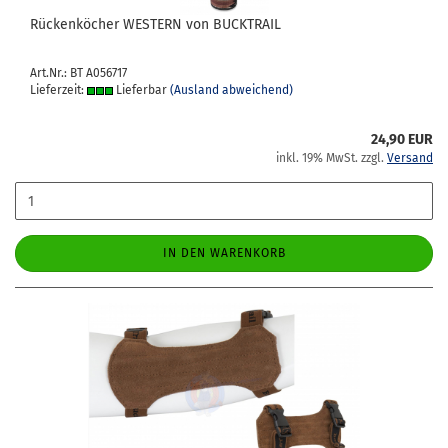
Rü­cken­kö­cher WES­TERN von BUCK­TRAIL
Art.Nr.: BT A056717
Lieferzeit:
Lieferbar
(Ausland abweichend)
24,90 EUR
inkl. 19% MwSt. zzgl.
Versand
IN DEN WARENKORB