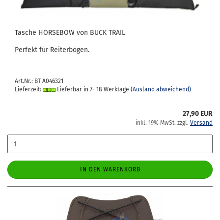
Ta­sche HOR­SE­BOW von BUCK TRAIL
Per­fekt für Rei­ter­bö­gen.
Art.Nr.: BT A046321
Lieferzeit:
Lieferbar in 7- 18 Werktage
(Ausland abweichend)
27,90 EUR
inkl. 19% MwSt. zzgl.
Versand
IN DEN WARENKORB