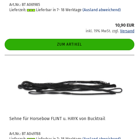
Art.Nr.: BT A061985
Lieferzeit:
Lieferbar in 7- 18 Werktage
(Ausland abweichend)
10,90 EUR
inkl. 19% MwSt. zzgl.
Versand
ZUM ARTIKEL
Sehne für Hor­se­bow FLINT u. HAYK von Buck­trail
Art.Nr.: BT A049788