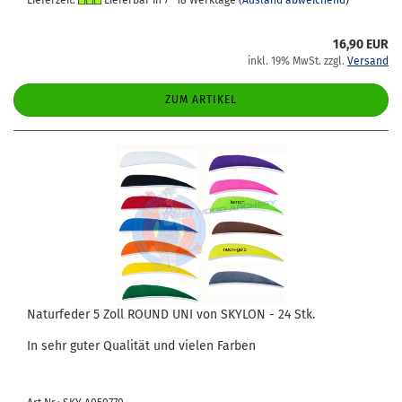
Lieferzeit:
Lieferbar in 7- 18 Werktage
(Ausland abweichend)
16,90 EUR
inkl. 19% MwSt. zzgl.
Versand
ZUM ARTIKEL
Na­tur­fe­der 5 Zoll ROUND UNI von SKY­LON - 24 Stk.
In sehr guter Qua­li­tät und vie­len Far­ben