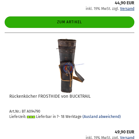
44,90 EUR
inkl. 19% MwSt. zzgl.
Versand
ZUM ARTIKEL
Rü­cken­kö­cher FROST­HI­DE von BUCK­TRAIL
Art.Nr.: BT A094790
Lieferzeit:
Lieferbar in 7- 18 Werktage
(Ausland abweichend)
49,90 EUR
inkl. 19% MwSt. zzgl.
Versand