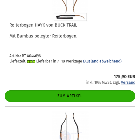
Rei­ter­bo­gen HAYK von BUCK TRAIL
Mit Bam­bus be­leg­ter Rei­ter­bo­gen.
Art.Nr.: BT A044696
Lieferzeit:
Lieferbar in 7- 18 Werktage
(Ausland abweichend)
175,90 EUR
inkl. 19% MwSt. zzgl.
Versand
ZUM ARTIKEL