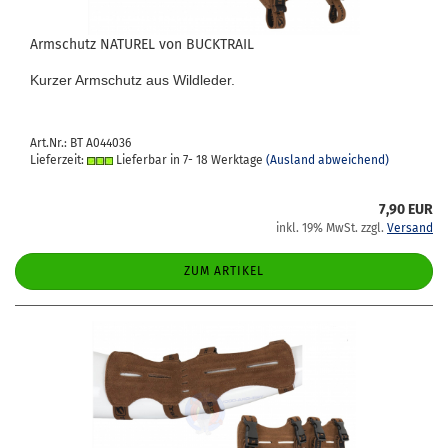
Arm­schutz NA­TU­REL von BUCK­TRAIL
Kur­zer Arm­schutz aus Wild­le­der.
Art.Nr.: BT A044036
Lieferzeit:
Lieferbar in 7- 18 Werktage
(Ausland abweichend)
7,90 EUR
inkl. 19% MwSt. zzgl.
Versand
ZUM ARTIKEL