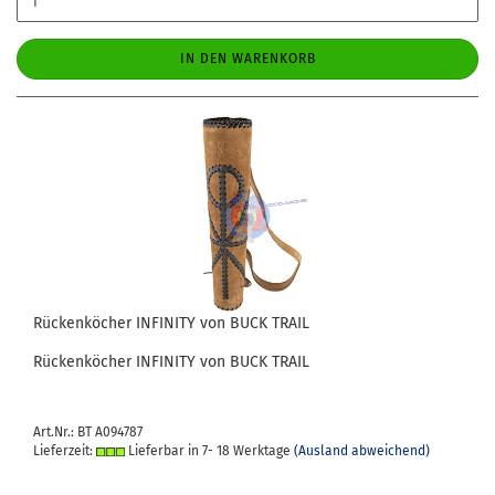
IN DEN WARENKORB
Rü­cken­kö­cher IN­FI­NI­TY von BUCK TRAIL
Rü­cken­kö­cher IN­FI­NI­TY von BUCK TRAIL
Art.Nr.: BT A094787
Lieferzeit:
Lieferbar in 7- 18 Werktage
(Ausland abweichend)