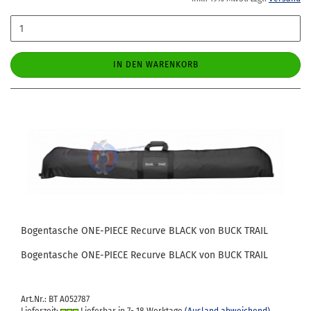
IN DEN WARENKORB
Bo­gen­ta­sche ONE-​PIECE Re­cur­ve BLACK von BUCK TRAIL
Bo­gen­ta­sche ONE-​PIECE Re­cur­ve BLACK von BUCK TRAIL
Art.Nr.: BT A052787