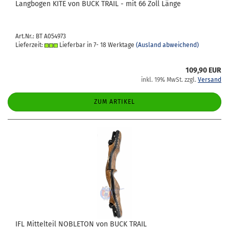
Lang­bo­gen KITE von BUCK TRAIL - mit 66 Zoll Länge
Art.Nr.: BT A054973
Lieferzeit:
Lieferbar in 7- 18 Werktage
(Ausland abweichend)
109,90 EUR
inkl. 19% MwSt. zzgl.
Versand
ZUM ARTIKEL
IFL Mit­tel­teil NO­BLE­TON von BUCK TRAIL