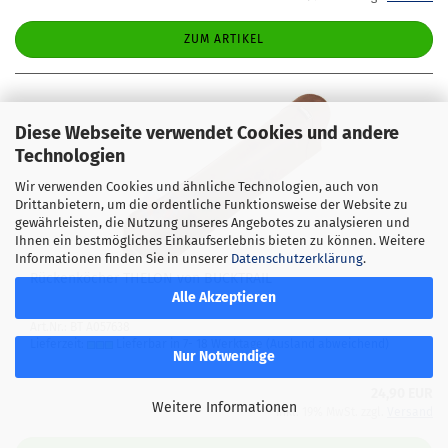
ZUM ARTIKEL
Diese Webseite verwendet Cookies und andere
Technologien
Wir verwenden Cookies und ähnliche Technologien, auch von
Drittanbietern, um die ordentliche Funktionsweise der Website zu
gewährleisten, die Nutzung unseres Angebotes zu analysieren und
Ihnen ein bestmögliches Einkaufserlebnis bieten zu können. Weitere
Informationen finden Sie in unserer
Datenschutzerklärung
.
Rü­cken­kö­cher THE­LON von BUCK­TRAIL
Alle Akzeptieren
Art.Nr.: BT A057638
Lieferzeit:
Lieferbar in 7- 18 Werktage
(Ausland abweichend)
Nur Notwendige
24,90 EUR
Weitere Informationen
inkl. 19% MwSt. zzgl.
Versand