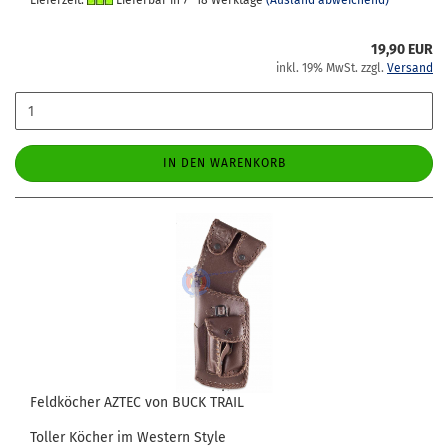
Lieferzeit:
Lieferbar in 7- 18 Werktage
(Ausland abweichend)
19,90 EUR
inkl. 19% MwSt. zzgl.
Versand
IN DEN WARENKORB
Feld­kö­cher AZTEC von BUCK TRAIL
Tol­ler Kö­cher im Wes­tern Style