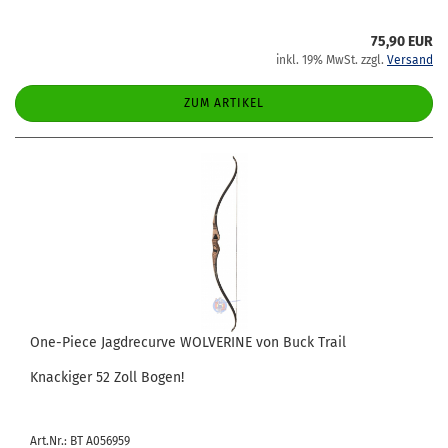
75,90 EUR
inkl. 19% MwSt. zzgl.
Versand
ZUM ARTIKEL
One-​Piece Jagd­re­cur­ve WOL­VERI­NE von Buck Trail
Kna­cki­ger 52 Zoll Bogen!
Art.Nr.: BT A056959