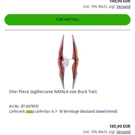
198,90 EUR
inkl. 19% MwSt. zzgl.
Versand
ZUM ARTIKEL
One-​Piece Jagd­re­cur­ve NA­YA­LA von Buck Trail
Art.Nr.: BT A079051
Lieferzeit:
Lieferbar in 7- 18 Werktage
(Ausland abweichend)
185,90 EUR
inkl. 19% MwSt. zzgl.
Versand