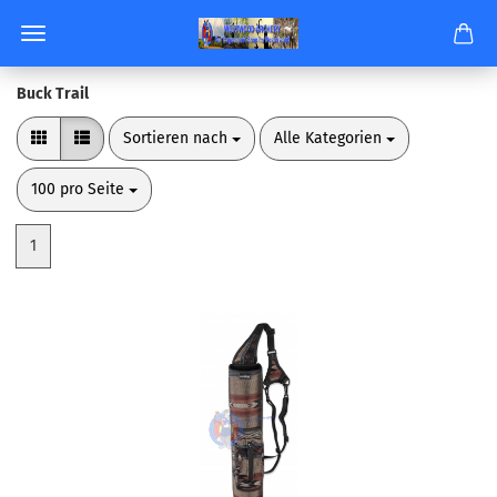
Buck Trail
Sortieren nach
pro Seite
Sortieren nach
Alle Kategorien
pro Seite
100 pro Seite
1